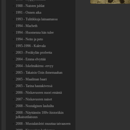
1988 - Naisten juhlat
1991 - Onnen aika
1993 - Tulitikkuja lainaamassa
1994 - Macbeth
1994 - Huomenna hän tulee
1994 - Neito ja peto
1995-1996 - Kalevala
2003 - Peräkylän profeetta
2004 - Emma elvyttää
2004 - Iskelmäkirnu -revyy
2005 - Takaisin Ozin ihmemaahan
2005 - Maailman baari
2005 - Tarina hautakivessä
2006 - Niskavuoren nuori emäntä
2007 - Niskavuoren naiset
2008 - Nostalginen lauluilta
2008 - Näyttämön 100v-historiikin
julkaisutilaisuus
2008 - Mustalaisleiri muuttaa taivaaseen