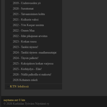
2019 - Uudenvuoden yö
2020 - Suruttomat
2021 - Taivaansininen kolttu
2021 - Kulkurin valssi
2022 - Yön Kaspar uusinta
2022 - Onnen Maa
2022 - Idän pikajunan arvoitus
2023 - Kotkan ruusu
2023 - Tankki täyteen!
2024 - Tankki täyteen -maallamuuttajat
2024 - Täysin palkein!
2025 - Kaksipäisen kotkan varjossa
2025 - Kieltäydyn - Elän!
2026 - Näillä palkoilla ei makseta!
2026 Keltainen enkeli
KTN lehdissä
nayttamo.net © ktn
©
2026 Karkkilan Työväen Näyttämö ry