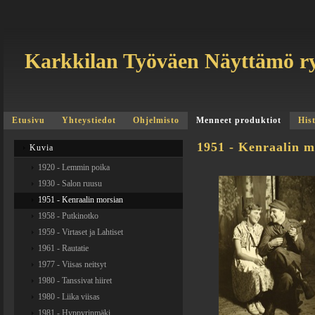
Karkkilan Työväen Näyttämö r
Etusivu
Yhteystiedot
Ohjelmisto
Menneet produktiot
His
1951 - Kenraalin m
Kuvia
1920 - Lemmin poika
1930 - Salon ruusu
1951 - Kenraalin morsian
1958 - Putkinotko
1959 - Virtaset ja Lahtiset
1961 - Rautatie
1977 - Viisas neitsyt
1980 - Tanssivat hiiret
1980 - Liika viisas
1981 - Hyppyrinmäki