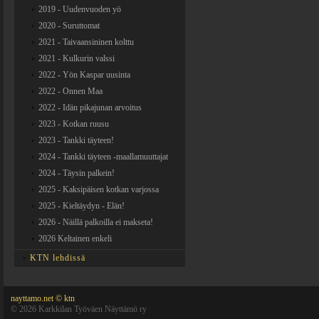
2019 - Uudenvuoden yö
2020 - Suruttomat
2021 - Taivaansininen kolttu
2021 - Kulkurin valssi
2022 - Yön Kaspar uusinta
2022 - Onnen Maa
2022 - Idän pikajunan arvoitus
2023 - Kotkan ruusu
2023 - Tankki täyteen!
2024 - Tankki täyteen -maallamuuttajat
2024 - Täysin palkein!
2025 - Kaksipäisen kotkan varjossa
2025 - Kieltäydyn - Elän!
2026 - Näillä palkoilla ei makseta!
2026 Keltainen enkeli
KTN lehdissä
nayttamo.net © ktn
©
2026 Karkkilan Työväen Näyttämö ry