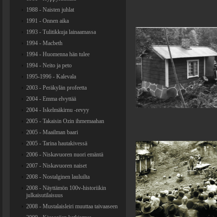
1988 - Naisten juhlat
1991 - Onnen aika
1993 - Tulitikkuja lainaamassa
1994 - Macbeth
1994 - Huomenna hän tulee
1994 - Neito ja peto
1995-1996 - Kalevala
2003 - Peräkylän profeetta
2004 - Emma elvyttää
2004 - Iskelmäkirnu -revyy
2005 - Takaisin Ozin ihmemaahan
2005 - Maailman baari
2005 - Tarina hautakivessä
2006 - Niskavuoren nuori emäntä
2007 - Niskavuoren naiset
2008 - Nostalginen lauluilta
2008 - Näyttämön 100v-historiikin
julkaisutilaisuus
2008 - Mustalaisleiri muuttaa taivaaseen