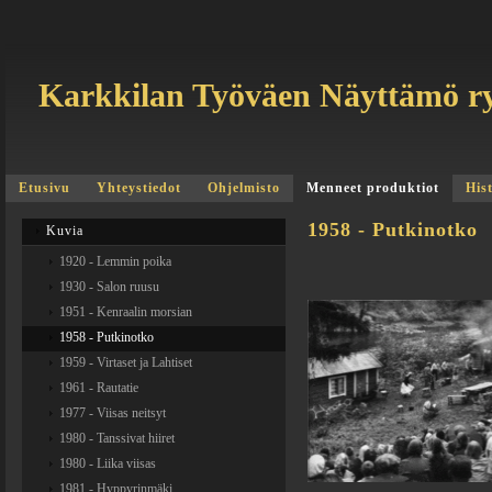
Karkkilan Työväen Näyttämö r
Etusivu
Yhteystiedot
Ohjelmisto
Menneet produktiot
His
1958 - Putkinotko
Kuvia
1920 - Lemmin poika
1930 - Salon ruusu
1951 - Kenraalin morsian
1958 - Putkinotko
1959 - Virtaset ja Lahtiset
1961 - Rautatie
1977 - Viisas neitsyt
1980 - Tanssivat hiiret
1980 - Liika viisas
1981 - Hyppyrinmäki