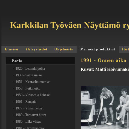
Karkkilan Työväen Näyttämö r
Etusivu
Yhteystiedot
Ohjelmisto
Menneet produktiot
His
1991 - Onnen aika
Kuvia
1920 - Lemmin poika
Kuvat: Matti Koivumäki
1930 - Salon ruusu
1951 - Kenraalin morsian
1958 - Putkinotko
1959 - Virtaset ja Lahtiset
1961 - Rautatie
1977 - Viisas neitsyt
1980 - Tanssivat hiiret
1980 - Liika viisas
1981 - Hyppyrinmäki