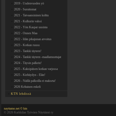
2019 - Uudenvuoden yö
2020 - Suruttomat
2021 - Taivaansininen kolttu
2021 - Kulkurin valssi
2022 - Yön Kaspar uusinta
2022 - Onnen Maa
2022 - Idän pikajunan arvoitus
2023 - Kotkan ruusu
2023 - Tankki täyteen!
2024 - Tankki täyteen -maallamuuttajat
2024 - Täysin palkein!
2025 - Kaksipäisen kotkan varjossa
2025 - Kieltäydyn - Elän!
2026 - Näillä palkoilla ei makseta!
2026 Keltainen enkeli
KTN lehdissä
nayttamo.net © ktn
©
2026 Karkkilan Työväen Näyttämö ry