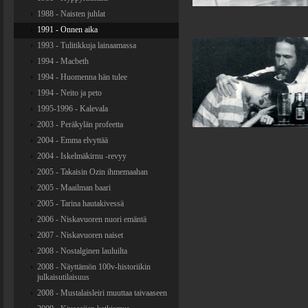
1988 - Naisten juhlat
1991 - Onnen aika
1993 - Tulitikkuja lainaamassa
1994 - Macbeth
1994 - Huomenna hän tulee
1994 - Neito ja peto
1995-1996 - Kalevala
2003 - Peräkylän profeetta
2004 - Emma elvyttää
2004 - Iskelmäkirnu -revyy
2005 - Takaisin Ozin ihmemaahan
2005 - Maailman baari
2005 - Tarina hautakivessä
2006 - Niskavuoren nuori emäntä
2007 - Niskavuoren naiset
2008 - Nostalginen lauluilta
2008 - Näyttämön 100v-historiikin
julkaisutilaisuus
2008 - Mustalaisleiri muuttaa taivaaseen