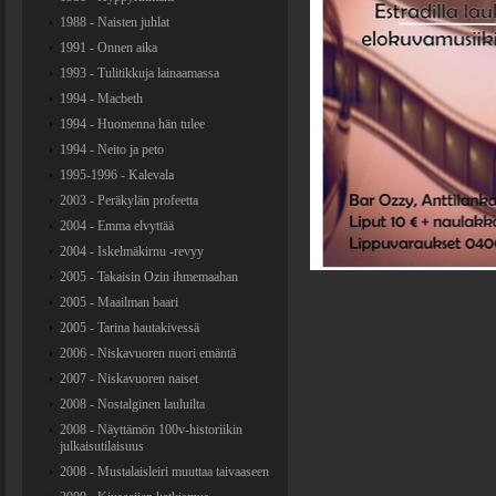
1988 - Naisten juhlat
1991 - Onnen aika
1993 - Tulitikkuja lainaamassa
1994 - Macbeth
1994 - Huomenna hän tulee
1994 - Neito ja peto
1995-1996 - Kalevala
2003 - Peräkylän profeetta
2004 - Emma elvyttää
2004 - Iskelmäkirnu -revyy
2005 - Takaisin Ozin ihmemaahan
2005 - Maailman baari
2005 - Tarina hautakivessä
2006 - Niskavuoren nuori emäntä
2007 - Niskavuoren naiset
2008 - Nostalginen lauluilta
2008 - Näyttämön 100v-historiikin
julkaisutilaisuus
2008 - Mustalaisleiri muuttaa taivaaseen