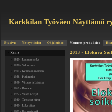
Karkkilan Työväen Näyttämö r
Etusivu
Yhteystiedot
Ohjelmisto
Menneet produktiot
His
2013 - Elokuva Soi
Kuvia
1920 - Lemmin poika
1930 - Salon ruusu
1951 - Kenraalin morsian
1958 - Putkinotko
1959 - Virtaset ja Lahtiset
1961 - Rautatie
1977 - Viisas neitsyt
1980 - Tanssivat hiiret
1980 - Liika viisas
1981 - Hyppyrinmäki