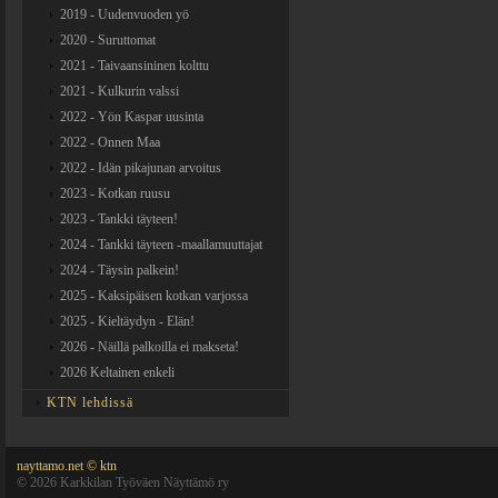
2019 - Uudenvuoden yö
2020 - Suruttomat
2021 - Taivaansininen kolttu
2021 - Kulkurin valssi
2022 - Yön Kaspar uusinta
2022 - Onnen Maa
2022 - Idän pikajunan arvoitus
2023 - Kotkan ruusu
2023 - Tankki täyteen!
2024 - Tankki täyteen -maallamuuttajat
2024 - Täysin palkein!
2025 - Kaksipäisen kotkan varjossa
2025 - Kieltäydyn - Elän!
2026 - Näillä palkoilla ei makseta!
2026 Keltainen enkeli
KTN lehdissä
nayttamo.net © ktn
©
2026 Karkkilan Työväen Näyttämö ry