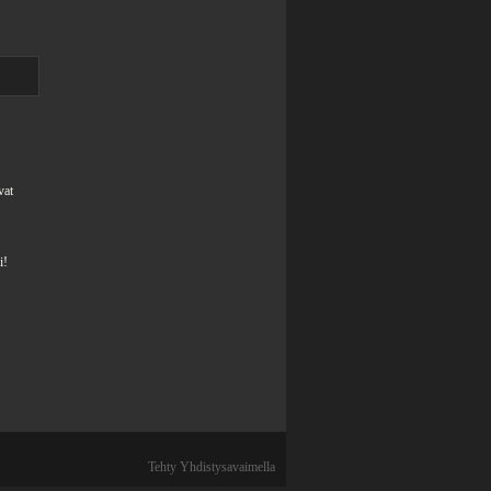
vat
i!
Tehty Yhdistysavaimella