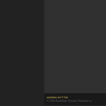
nayttamo.net © ktn
©
2026 Karkkilan Työväen Näyttämö ry