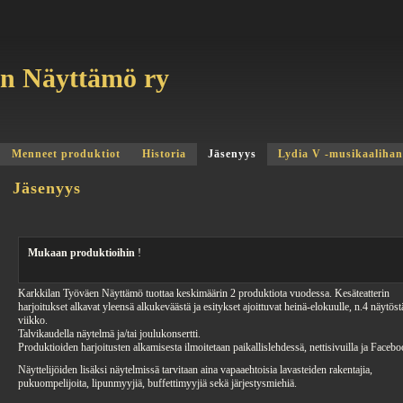
en Näyttämö ry
Menneet produktiot
Historia
Jäsenyys
Lydia V -musikaaliha
Jäsenyys
Mukaan produktioihin
!
Karkkilan Työväen Näyttämö tuottaa keskimäärin 2 produktiota vuodessa. Kesäteatterin
harjoitukset alkavat yleensä alkukeväästä ja esitykset ajoittuvat heinä-elokuulle, n.4 näytöstä
viikko.
Talvikaudella näytelmä ja/tai joulukonsertti.
Produktioiden harjoitusten alkamisesta ilmoitetaan paikallislehdessä, nettisivuilla ja Facebo
Näyttelijöiden lisäksi näytelmissä tarvitaan aina vapaaehtoisia lavasteiden rakentajia,
pukuompelijoita, lipunmyyjiä, buffettimyyjiä sekä järjestysmiehiä.