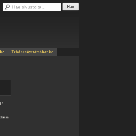
nke
Tehdasnäyttämöhanke
 /
okissa.