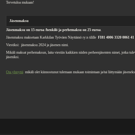
Tervetuloa mukaan!
Jäsenmaksu
Jäsenmaksu on 15 euroa /henkilö ja perhemaksu on 25 euroa
.
Jäsenmaksu maksetaan Karkkilan Työväen Näyttämö ry:n tilille
FI81 4006 3320 0061 41
Viestiksi: jäsenmaksu 2024 ja jäsenen nimi.
Mikäli maksat perhemaksun, laita viestiin kaikkien niiden perheenjäsenten nimet, jotka tule
jäseniksi.
Ota yhteyttä
mikäli olet kiinnostunut tulemaan mukaan toimintaan ja/tai liittymään jäseneks