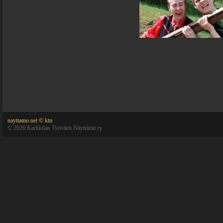
nayttamo.net © ktn
©
2026 Karkkilan Työväen Näyttämö ry