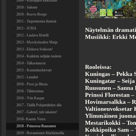
2009 - Kiusaajien katkismus
2010 - Salome
2010 - Rosvo-Roope
2011 - Tarpeettomia ihmisiä
2011 - JUHA
Näytelmän dramati
2012 - Laulava Hotelli
Musiikki: Erkki Me
2013 - Myrskyluodon Maija
2013 - Elokuva Soikoon!
2014 - Kaikkiin neljään tuuleen
2014 - Talkootanssit
Rooleissa:
2015 - Kummituskievari
Kuningas – Pekka 
2015 - Lumikit
Kuningatar – Seija
2016 - Pessi ja Illusia
Ruusunen – Sanna
2016 - Tähtisumua
Prinssi Florestan 
2016 - Yön Kaspar
Hovimarsalkka – R
2017 - Täällä Pohjantähden alla
Valtioneuvoksetar
2017 - Gabriel, tule takaisin!
Ylimmäinen juoman
2018- Kaunis Veera
Mestarikokki – To
2018 - Prinsessa Ruusunen
Kokkipoika Sam – 
2019 - Rovaniemen Markkinoilla