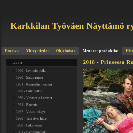
Karkkilan Työväen Näyttämö r
Etusivu
Yhteystiedot
Ohjelmisto
Menneet produktiot
His
2018 - Prinsessa R
Kuvia
1920 - Lemmin poika
1930 - Salon ruusu
1951 - Kenraalin morsian
1958 - Putkinotko
1959 - Virtaset ja Lahtiset
1961 - Rautatie
1977 - Viisas neitsyt
1980 - Tanssivat hiiret
1980 - Liika viisas
1981 - Hyppyrinmäki