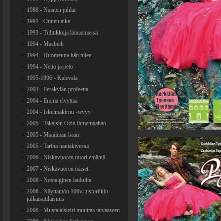
1988 - Naisten juhlat
1991 - Onnen aika
1993 - Tulitikkuja lainaamassa
1994 - Macbeth
1994 - Huomenna hän tulee
1994 - Neito ja peto
1995-1996 - Kalevala
2003 - Peräkylän profeetta
2004 - Emma elvyttää
2004 - Iskelmäkirnu -revyy
2005 - Takaisin Ozin ihmemaahan
2005 - Maailman baari
2005 - Tarina hautakivessä
2006 - Niskavuoren nuori emäntä
2007 - Niskavuoren naiset
2008 - Nostalginen lauluilta
2008 - Näyttämön 100v-historiikin
julkaisutilaisuus
2008 - Mustalaisleiri muuttaa taivaaseen