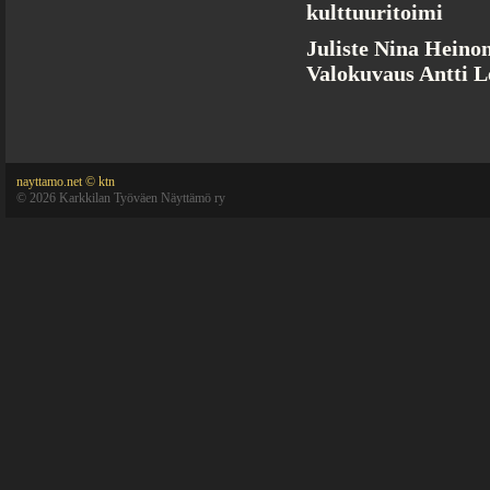
kulttuuritoimi
Juliste Nina Heino
Valokuvaus Antti L
nayttamo.net © ktn
©
2026 Karkkilan Työväen Näyttämö ry