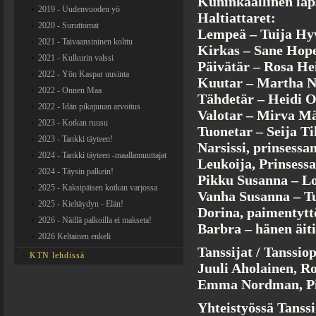
Kuninkaallinen lap
2019 - Uudenvuoden yö
Haltiattaret:
2020 - Suruttomat
Lempeä – Tuija Hy
2021 - Taivaansininen kolttu
Kirkas – Sane Hope
2021 - Kulkurin valssi
Päivätär – Rosa He
2022 - Yön Kaspar uusinta
Kuutar – Martha N
2022 - Onnen Maa
Tähdetär – Heidi O
2022 - Idän pikajunan arvoitus
Valotar – Mirva M
2023 - Kotkan ruusu
Tuonetar – Seija T
2023 - Tankki täyteen!
Narsissi, prinsessa
2024 - Tankki täyteen -maallamuuttajat
Leukoija, Prinsessa
2024 - Täysin palkein!
Pikku Susanna – Lo
2025 - Kaksipäisen kotkan varjossa
Vanha Susanna – T
2025 - Kieltäydyn - Elän!
Dorina, paimentytt
2026 - Näillä palkoilla ei makseta!
Barbra – hänen äit
2026 Keltainen enkeli
Tanssijat / Tanssio
KTN lehdissä
Juuli Aholainen, R
Emma Nordman, Pih
Yhteistyössä Tanss