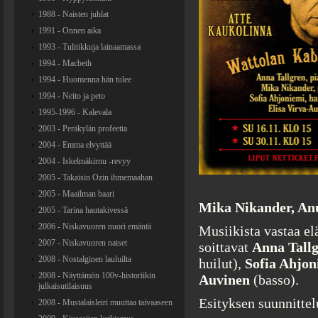
1988 - Naisten juhlat
1991 - Onnen aika
1993 - Tulitikkuja lainaamassa
1994 - Macbeth
1994 - Huomenna hän tulee
1994 - Neito ja peto
1995-1996 - Kalevala
2003 - Peräkylän profeetta
2004 - Emma elvyttää
2004 - Iskelmäkirnu -revyy
2005 - Takaisin Ozin ihmemaahan
2005 - Maailman baari
Mika Nikander, Anu
2005 - Tarina hautakivessä
2006 - Niskavuoren nuori emäntä
Musiikista vastaa e
2007 - Niskavuoren naiset
soittavat
Anna Tall
2008 - Nostalginen lauluilta
huilut),
Sofia Ahjo
2008 - Näyttämön 100v-historiikin
Auvinen
(basso).
julkaisutilaisuus
Esityksen suunnitte
2008 - Mustalaisleiri muuttaa taivaaseen