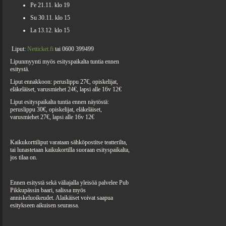
Pe 21.11. klo 19
Su 30.11. klo 15
La 13.12. klo 15
Liput:
Netticket.fi
tai 0600 399499
Lipunmyynti myös esityspaikalta tuntia ennen
esitystä.
Liput ennakkoon: peruslippu 27€, opiskelijat,
eläkeläiset, varusmiehet 24€, lapsi alle 16v 12€
Liput esityspaikalta tuntia ennen näytöstä:
peruslippu 30€, opiskelijat, eläkeläiset,
varusmiehet 27€, lapsi alle 16v 12€
Kaikukorttiliput varataan sähköpostitse teatterilta,
tai lunastetaan kaikukortilla suoraan esityspaikalta,
jos tilaa on.
Ennen esitystä sekä väliajalla yleisöä palvelee Pub
Pikkupässin baari, salissa myös
anniskeluoikeudet. Alaikäiset voivat saapua
esitykseen aikuisen seurassa.