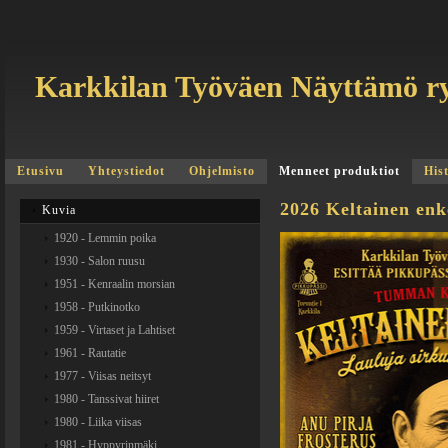
Karkkilan Työväen Näyttämö r
Etusivu
Yhteystiedot
Ohjelmisto
Menneet produktiot
His
2026 Keltainen enk
Kuvia
1920 - Lemmin poika
1930 - Salon ruusu
1951 - Kenraalin morsian
1958 - Putkinotko
1959 - Virtaset ja Lahtiset
1961 - Rautatie
1977 - Viisas neitsyt
1980 - Tanssivat hiiret
1980 - Liika viisas
1981 - Hyppyrinmäki